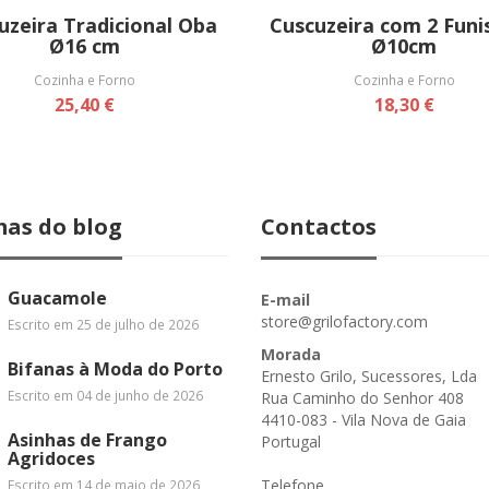
uzeira Tradicional Oba
Cuscuzeira com 2 Funi
Ø16 cm
Ø10cm
Cozinha e Forno
Cozinha e Forno
25,40 €
18,30 €
mas do blog
Contactos
Guacamole
E-mail
store@grilofactory.com
Escrito em 25 de julho de 2026
Morada
Bifanas à Moda do Porto
Ernesto Grilo, Sucessores, Lda
Escrito em 04 de junho de 2026
Rua Caminho do Senhor 408
4410-083 - Vila Nova de Gaia
Asinhas de Frango
Portugal
Agridoces
Telefone
Escrito em 14 de maio de 2026