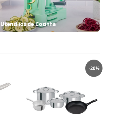
Utensílios de Cozinha
-
20
%