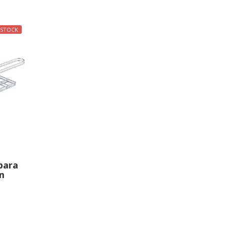
 STOCK
para
m