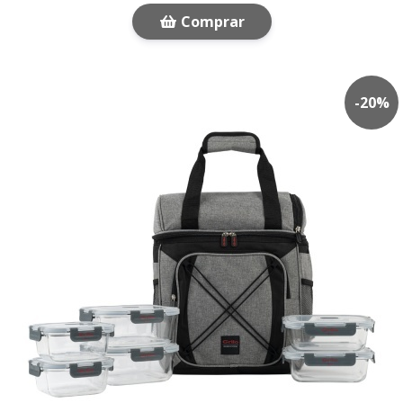
Comprar
-
20
%