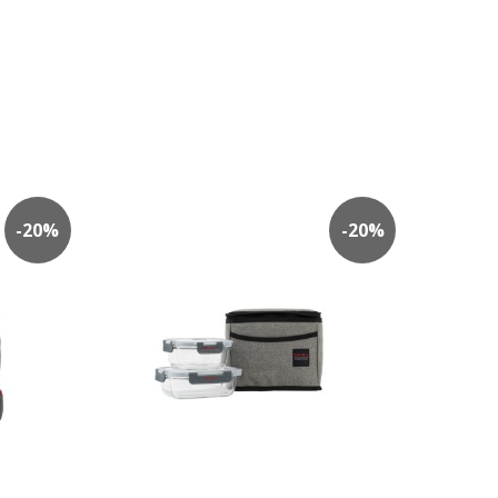
-
20
%
-
20
%