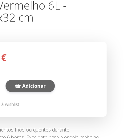
Vermelho 6L -
x32 cm
 €
Adicionar
à wishlist
entos frios ou quentes durante
 6 horas. Excelente para a escola, trabalho,