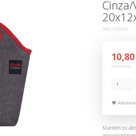
Cinza/
20x12
SKU:
ST0004
10,80
IVA incluído.
Adicionar 
Mantém os alim
aproximadamente