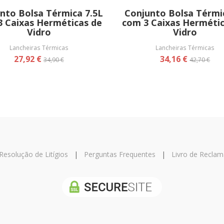
nto Bolsa Térmica 7.5L
Conjunto Bolsa Térmi
3 Caixas Herméticas de
com 3 Caixas Hermétic
Vidro
Vidro
Lancheiras Térmicas
Lancheiras Térmicas
27,92 €
34,16 €
34,90 €
42,70 €
Resolução de Litígios
|
Perguntas Frequentes
|
Livro de Recla