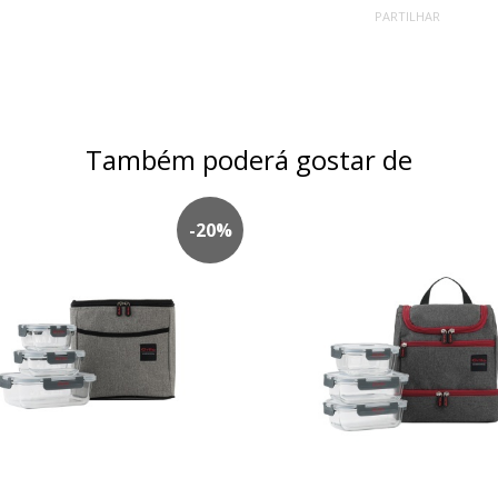
PARTILHAR
Também poderá gostar de
-
20
%