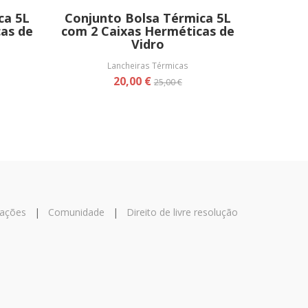
ca 5L
Conjunto Bolsa Térmica 5L
as de
com 2 Caixas Herméticas de
Vidro
Lancheiras Térmicas
20,00 €
25,00 €
mações
|
Comunidade
|
Direito de livre resolução