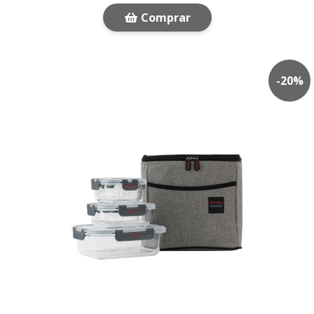
Comprar
-
20
%